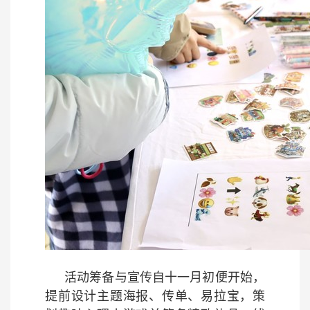
活动筹备与宣传自十一月初便开始，
提前设计主题海报、传单、易拉宝，策