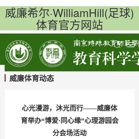
威廉希尔·WilliamHill(足球)
体育官方网站
威廉体育动态
心光漫游，沐光而行——威廉体
育举办“博爱·同心缘”心理游园会
分会场活动