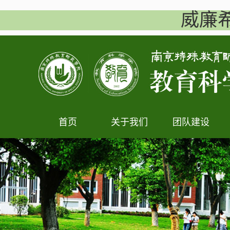
威廉希
首页
关于我们
团队建设