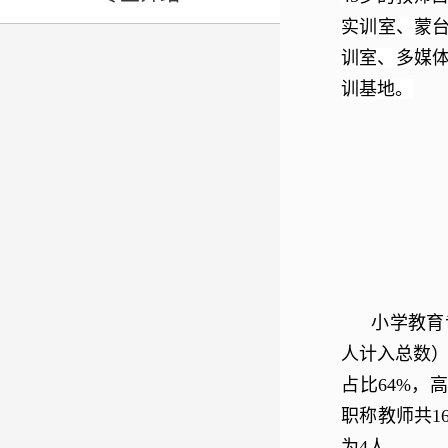
实训室、蒙
训室、多媒
训基地。
小学教育
人计入总数
占比
64%
，高
职称教师共
1
为
4
人。