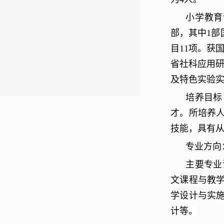
小学教育
部，其中
1
部
目
11
项。获
省社科应用
及特色实验
培养目标
才。所培养
技能，具有
专业方向
主要专业
文课程与教
学设计与实
计等。