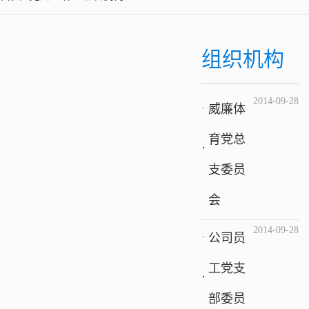
组织机构
2014-09-28
威廉体
育党总
支委员
会
2014-09-28
公司员
工党支
部委员