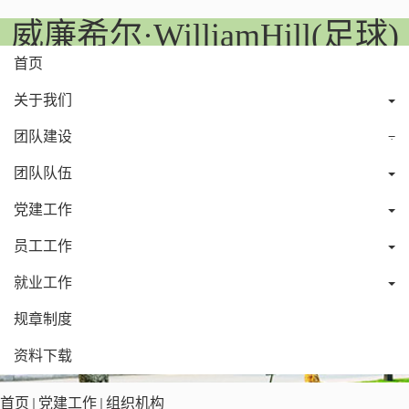
威廉希尔·WilliamHill(足球)
体育官方网站
首页
关于我们
团队建设
团队队伍
党建工作
员工工作
就业工作
规章制度
资料下载
首页
党建工作
组织机构