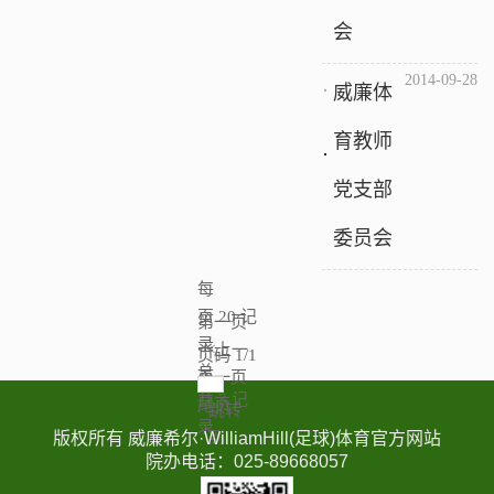
会
2014-09-28
威廉体
育教师
党支部
委员会
每
页
20
记
第一页
录
<<上一
页码
1
/
1
总
页
下一页
共
3
记
>>
尾页
跳转
录
版权所有 威廉希尔·WilliamHill(足球)体育官方网站
到
院办电话：025-89668057