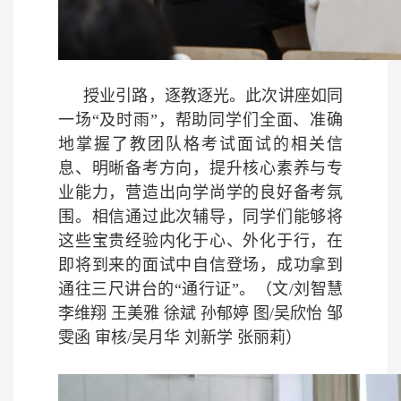
授业引路，逐教逐光。此次讲座如同
一场“及时雨”，帮助同学们全面、准确
地掌握了教团队格考试面试的相关信
息、明晰备考方向，提升核心素养与专
业能力，营造出向学尚学的良好备考氛
围。相信通过此次辅导，同学们能够将
这些宝贵经验内化于心、外化于行，在
即将到来的面试中自信登场，成功拿到
通往三尺讲台的“通行证”。（文/刘智慧
李维翔 王美雅 徐斌 孙郁婷 图/吴欣怡 邹
雯函 审核/吴月华 刘新学 张丽莉）